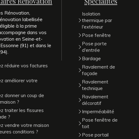
naires Rénovation
Spécialités
es Rénovation,
Isolation
énovation labellisée
thermique par
ligible à la prime
l'extérieur
 accompagne dans vos
Pose fenêtre
ovation en Seine-et-
Pose porte
 Essonne (91) et dans le
d'entrée
94).
Bardage
z réduire vos factures
Ravalement de
façade
z améliorer votre
Ravalement
technique
ez donner un coup de
Ravalement
 maison ?
décoratif
 traiter les fissures
Imperméabilité
ade ?
Pose fenêtre de
ez vendre votre maison
toit
leures conditions ?
Pose portail