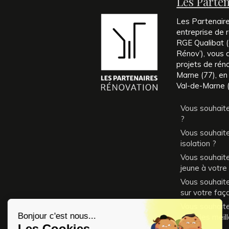
Les Parte
Les Partenair
entreprise de r
RGE Qualibat (é
Rénov’), vous
projets de rén
Marne (77), en
Val-de-Marne (
Vous souhaite
?
Vous souhaite
isolation ?
Vous souhait
jeune à votre
Vous souhaitez
sur votre faç
Vous souhait
dans les meil