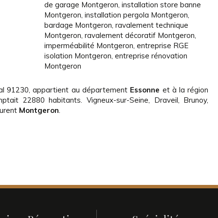
de garage Montgeron
,
installation store banne
Montgeron
,
installation pergola Montgeron
,
bardage Montgeron
,
ravalement technique
Montgeron
,
ravalement décoratif Montgeron
,
imperméabilité Montgeron
,
entreprise RGE
isolation Montgeron
,
entreprise rénovation
Montgeron
tal 91230, appartient au département
Essonne
et à la région
mptait 22880 habitants. Vigneux-sur-Seine, Draveil, Brunoy,
ourent
Montgeron
.