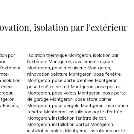
vation, isolation par l’extérieur
tion par
Isolation thermique Montgeron
,
isolation par
par
l’extérieur Montgeron
,
ravalement façade
l’extérieur
Montgeron
,
pose menuiserie Montgeron
,
omte-
rénovation peinture Montgeron
,
pose fenêtre
n
,
isolation
Montgeron
,
pose porte d’entrée Montgeron
,
térieur
pose fenêtre de toit Montgeron
,
pose portail
Fargeau-
Montgeron
,
pose volets Montgeron
,
pose porte
ontgeron
,
de garage Montgeron
,
pose store banne
es-Fossés
,
Montgeron
,
pose pergola Montgeron
,
installation
fenêtre Montgeron
,
installation porte d’entrée
Montgeron
,
installation fenêtre de toit
Montgeron
,
installation portail Montgeron
,
installation volets Montgeron
,
installation porte