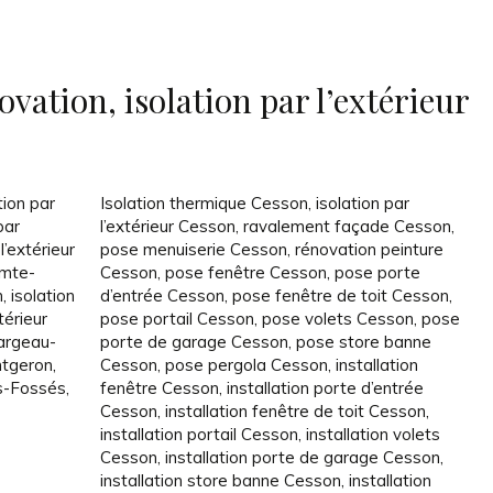
vation, isolation par l’extérieur
tion par
Isolation thermique Cesson
,
isolation par
par
l’extérieur Cesson
,
ravalement façade Cesson
,
l’extérieur
pose menuiserie Cesson
,
rénovation peinture
omte-
Cesson
,
pose fenêtre Cesson
,
pose porte
n
,
isolation
d’entrée Cesson
,
pose fenêtre de toit Cesson
,
térieur
pose portail Cesson
,
pose volets Cesson
,
pose
Fargeau-
porte de garage Cesson
,
pose store banne
ontgeron
,
Cesson
,
pose pergola Cesson
,
installation
es-Fossés
,
fenêtre Cesson
,
installation porte d’entrée
Cesson
,
installation fenêtre de toit Cesson
,
installation portail Cesson
,
installation volets
Cesson
,
installation porte de garage Cesson
,
installation store banne Cesson
,
installation