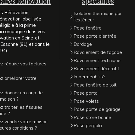
naires Rénovation
Spécialités
es Rénovation,
Isolation thermique par
énovation labellisée
l'extérieur
ligible à la prime
Pose fenêtre
 accompagne dans vos
Pose porte d'entrée
ovation en Seine-et-
 Essonne (91) et dans le
Bardage
94).
Ravalement de façade
Ravalement technique
z réduire vos factures
Ravalement décoratif
Imperméabilité
z améliorer votre
Pose fenêtre de toit
ez donner un coup de
Pose portail
 maison ?
Pose volets
 traiter les fissures
Pose porte de garage
ade ?
Pose store banne
ez vendre votre maison
Pose pergola
leures conditions ?