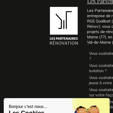
Les Parte
Les Partenair
entreprise de r
RGE Qualibat (é
Rénov’), vous
projets de rén
Marne (77), en
Val-de-Marne (
Vous souhaite
?
Vous souhaite
isolation ?
Vous souhait
jeune à votre
Vous souhaitez
sur votre faç
Vous souhait
dans les meil