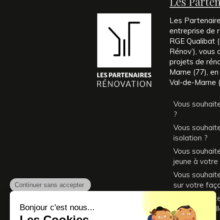
Les Parte
Les Partenair
entreprise de r
RGE Qualibat (é
Rénov’), vous
projets de rén
Marne (77), en
Val-de-Marne (
Vous souhaite
?
Vous souhaite
isolation ?
Vous souhait
jeune à votre
Vous souhaitez
sur votre faç
Vous souhait
dans les meil