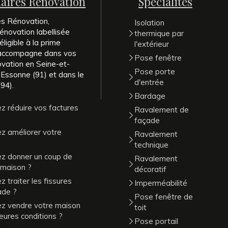
naires Rénovation
Spécialités
es Rénovation,
Isolation
énovation labellisée
thermique par
ligible à la prime
l'extérieur
 accompagne dans vos
Pose fenêtre
ovation en Seine-et-
Pose porte
 Essonne (91) et dans le
d'entrée
94).
Bardage
z réduire vos factures
Ravalement de
façade
z améliorer votre
Ravalement
technique
ez donner un coup de
Ravalement
 maison ?
décoratif
 traiter les fissures
Imperméabilité
ade ?
Pose fenêtre de
ez vendre votre maison
toit
leures conditions ?
Pose portail