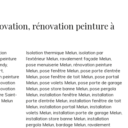
ovation, rénovation peinture à
tion
Isolation thermique Melun
,
isolation par
 peinture
l’extérieur Melun
,
ravalement façade Melun
,
andy
,
pose menuiserie Melun
,
rénovation peinture
rt
,
Melun
,
pose fenêtre Melun
,
pose porte d’entrée
n peinture
Melun
,
pose fenêtre de toit Melun
,
pose portail
novation
Melun
,
pose volets Melun
,
pose porte de garage
novation
Melun
,
pose store banne Melun
,
pose pergola
re Saint-
Melun
,
installation fenêtre Melun
,
installation
e Melun
porte d’entrée Melun
,
installation fenêtre de toit
Melun
,
installation portail Melun
,
installation
volets Melun
,
installation porte de garage Melun
,
installation store banne Melun
,
installation
pergola Melun
,
bardage Melun
,
ravalement