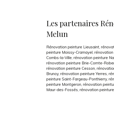
Les partenaires Rén
Melun
Rénovation peinture Lieusaint
,
rénova
peinture Moissy-Cramayel
,
rénovation
Combs-la-Ville
,
rénovation peinture N
rénovation peinture Brie-Comte-Robe
rénovation peinture Cesson
,
rénovatio
Brunoy
,
rénovation peinture Yerres
,
ré
peinture Saint-Fargeau-Ponthierry
,
ré
peinture Montgeron
,
rénovation peintu
Maur-des-Fossés
,
rénovation peintur