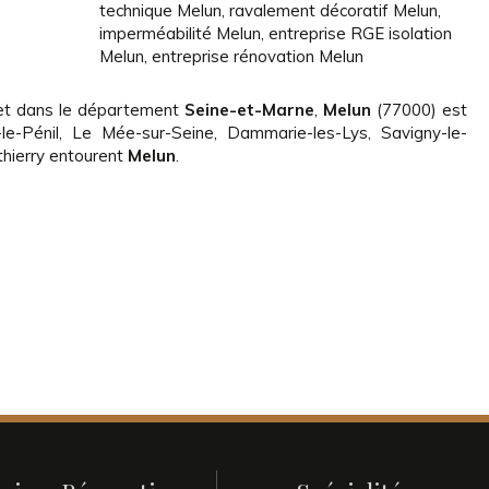
technique Melun
,
ravalement décoratif Melun
,
imperméabilité Melun
,
entreprise RGE isolation
Melun
,
entreprise rénovation Melun
t dans le département
Seine-et-Marne
,
Melun
(77000) est
le-Pénil, Le Mée-sur-Seine, Dammarie-les-Lys, Savigny-le-
hierry entourent
Melun
.