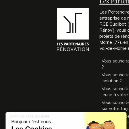
Les Parte
Les Partenair
entreprise de r
RGE Qualibat (é
Rénov’), vous
projets de rén
Marne (77), en
Val-de-Marne (
Vous souhaite
?
Vous souhaite
isolation ?
Vous souhait
jeune à votre
Vous souhaitez
sur votre faç
Vous souhait
dans les meil