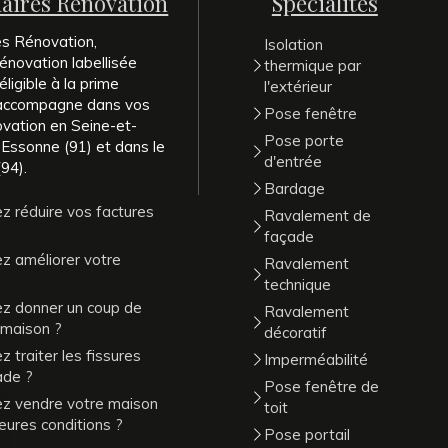
naires Rénovation
Spécialités
es Rénovation,
Isolation
énovation labellisée
thermique par
ligible à la prime
l'extérieur
 accompagne dans vos
Pose fenêtre
ovation en Seine-et-
Pose porte
 Essonne (91) et dans le
d'entrée
94).
Bardage
z réduire vos factures
Ravalement de
façade
z améliorer votre
Ravalement
technique
ez donner un coup de
Ravalement
 maison ?
décoratif
 traiter les fissures
Imperméabilité
ade ?
Pose fenêtre de
ez vendre votre maison
toit
leures conditions ?
Pose portail