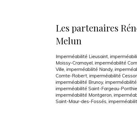
Les partenaires Rén
Melun
Imperméabilité Lieusaint
,
imperméabil
Moissy-Cramayel
,
imperméabilité Com
Ville
,
imperméabilité Nandy
,
imperméabi
Comte-Robert
,
imperméabilité Cesso
imperméabilité Brunoy
,
imperméabilité
imperméabilité Saint-Fargeau-Ponthie
imperméabilité Montgeron
,
imperméabi
Saint-Maur-des-Fossés
,
imperméabili