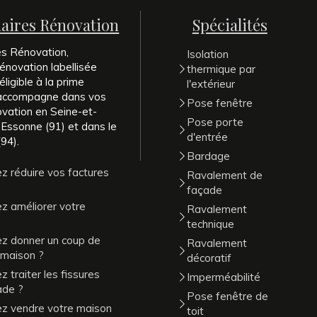
naires Rénovation
Spécialités
es Rénovation,
Isolation
énovation labellisée
thermique par
ligible à la prime
l'extérieur
 accompagne dans vos
Pose fenêtre
ovation en Seine-et-
Pose porte
 Essonne (91) et dans le
d'entrée
94).
Bardage
z réduire vos factures
Ravalement de
façade
z améliorer votre
Ravalement
technique
ez donner un coup de
Ravalement
 maison ?
décoratif
 traiter les fissures
Imperméabilité
ade ?
Pose fenêtre de
ez vendre votre maison
toit