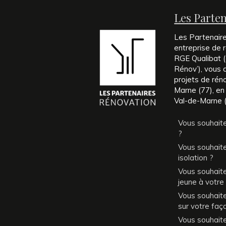
Les Parte
Les Partenair
entreprise de r
RGE Qualibat (é
Rénov’), vous
projets de rén
Marne (77), en
Val-de-Marne (
Vous souhaite
?
Vous souhaite
isolation ?
Vous souhait
jeune à votre
Vous souhaitez
sur votre faç
Vous souhait