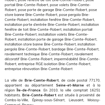
portail Brie-Comte-Robert
,
pose volets Brie-Comte-
Robert
,
pose porte de garage Brie-Comte-Robert
,
pose
store banne Brie-Comte-Robert
,
pose pergola Brie-
Comte-Robert
,
installation fenêtre Brie-Comte-Robert
,
installation porte d’entrée Brie-Comte-Robert
,
installation
fenêtre de toit Brie-Comte-Robert
,
installation portail
Brie-Comte-Robert
,
installation volets Brie-Comte-
Robert
,
installation porte de garage Brie-Comte-Robert
,
installation store banne Brie-Comte-Robert
,
installation
pergola Brie-Comte-Robert
,
bardage Brie-Comte-Robert
,
ravalement technique Brie-Comte-Robert
,
ravalement
décoratif Brie-Comte-Robert
,
imperméabilité Brie-Comte-
Robert
,
entreprise RGE isolation Brie-Comte-Robert
,
entreprise rénovation Brie-Comte-Robert
La ville de
Brie-Comte-Robert
, de code postal 77170,
appartient au département
Seine-et-Marne
et à la
région
Île-de-France
. En 2010, la ville comptait 16251
habitants.
Brie-Comte-Robert
est située à proximité de
Combs-la-Ville, Épinay-sous-Sénart, Lieusaint, Moissy-
Cramayel, Brunoy.