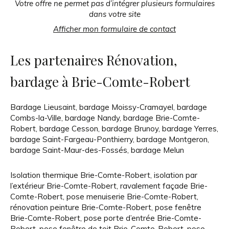
Votre offre ne permet pas d’intégrer plusieurs formulaires
dans votre site
Afficher mon formulaire de contact
Les partenaires Rénovation,
bardage à Brie-Comte-Robert
Bardage Lieusaint
,
bardage Moissy-Cramayel
,
bardage
Combs-la-Ville
,
bardage Nandy
,
bardage Brie-Comte-
Robert
,
bardage Cesson
,
bardage Brunoy
,
bardage Yerres
,
bardage Saint-Fargeau-Ponthierry
,
bardage Montgeron
,
bardage Saint-Maur-des-Fossés
,
bardage Melun
Isolation thermique Brie-Comte-Robert
,
isolation par
l’extérieur Brie-Comte-Robert
,
ravalement façade Brie-
Comte-Robert
,
pose menuiserie Brie-Comte-Robert
,
rénovation peinture Brie-Comte-Robert
,
pose fenêtre
Brie-Comte-Robert
,
pose porte d’entrée Brie-Comte-
Robert
,
pose fenêtre de toit Brie-Comte-Robert
,
pose