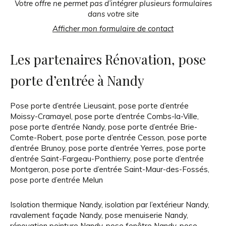
Votre offre ne permet pas d’intégrer plusieurs formulaires
dans votre site
Afficher mon formulaire de contact
Les partenaires Rénovation, pose
porte d’entrée à Nandy
Pose porte d’entrée Lieusaint
,
pose porte d’entrée
Moissy-Cramayel
,
pose porte d’entrée Combs-la-Ville
,
pose porte d’entrée Nandy
,
pose porte d’entrée Brie-
Comte-Robert
,
pose porte d’entrée Cesson
,
pose porte
d’entrée Brunoy
,
pose porte d’entrée Yerres
,
pose porte
d’entrée Saint-Fargeau-Ponthierry
,
pose porte d’entrée
Montgeron
,
pose porte d’entrée Saint-Maur-des-Fossés
,
pose porte d’entrée Melun
Isolation thermique Nandy
,
isolation par l’extérieur Nandy
,
ravalement façade Nandy
,
pose menuiserie Nandy
,
rénovation peinture Nandy
,
pose fenêtre Nandy
,
pose