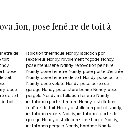
vation, pose fenêtre de toit à
enêtre de
Isolation thermique Nandy
,
isolation par
 toit
l’extérieur Nandy
,
ravalement façade Nandy
,
Nandy
,
pose menuiserie Nandy
,
rénovation peinture
ert
,
pose
Nandy
,
pose fenêtre Nandy
,
pose porte d’entrée
e toit
Nandy
,
pose fenêtre de toit Nandy
,
pose portail
ose
Nandy
,
pose volets Nandy
,
pose porte de
rry
,
pose
garage Nandy
,
pose store banne Nandy
,
pose
re de toit
pergola Nandy
,
installation fenêtre Nandy
,
de toit
installation porte d’entrée Nandy
,
installation
fenêtre de toit Nandy
,
installation portail Nandy
,
installation volets Nandy
,
installation porte de
garage Nandy
,
installation store banne Nandy
,
installation pergola Nandy
,
bardage Nandy
,