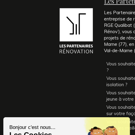
Les Parte
Les Partenair
entreprise de r
RGE Qualibat (é
Rénov’), vous
projets de rén
Marne (77), en
Val-de-Marne (
Vous souhaite
?
Vous souhaite
isolation ?
Vous souhait
jeune à votre
Vous souhaitez
sur votre faç
Vous souhait
dans les meil