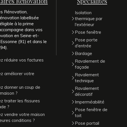
naires Rénovation
Spécialités
es Rénovation,
Isolation
énovation labellisée
thermique par
ligible à la prime
l'extérieur
 accompagne dans vos
Pose fenêtre
ovation en Seine-et-
Pose porte
 Essonne (91) et dans le
d'entrée
94).
Bardage
z réduire vos factures
Ravalement de
façade
z améliorer votre
Ravalement
technique
ez donner un coup de
Ravalement
 maison ?
décoratif
 traiter les fissures
Imperméabilité
ade ?
Pose fenêtre de
ez vendre votre maison
toit
leures conditions ?
Pose portail