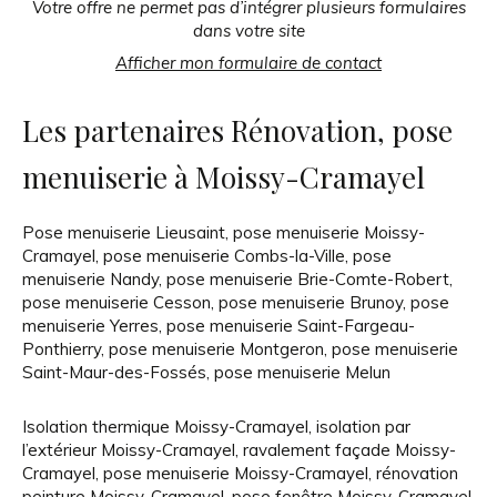
Votre offre ne permet pas d’intégrer plusieurs formulaires
dans votre site
Afficher mon formulaire de contact
Les partenaires Rénovation, pose
menuiserie à Moissy-Cramayel
Pose menuiserie Lieusaint
,
pose menuiserie Moissy-
Cramayel
,
pose menuiserie Combs-la-Ville
,
pose
menuiserie Nandy
,
pose menuiserie Brie-Comte-Robert
,
pose menuiserie Cesson
,
pose menuiserie Brunoy
,
pose
menuiserie Yerres
,
pose menuiserie Saint-Fargeau-
Ponthierry
,
pose menuiserie Montgeron
,
pose menuiserie
Saint-Maur-des-Fossés
,
pose menuiserie Melun
Isolation thermique Moissy-Cramayel
,
isolation par
l’extérieur Moissy-Cramayel
,
ravalement façade Moissy-
Cramayel
,
pose menuiserie Moissy-Cramayel
,
rénovation
peinture Moissy-Cramayel
,
pose fenêtre Moissy-Cramayel
,