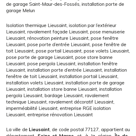
de garage Saint-Maur-des-Fossés
,
installation porte de
garage Melun
Isolation thermique Lieusaint
,
isolation par l’extérieur
Lieusaint
,
ravalement façade Lieusaint
,
pose menuiserie
Lieusaint
,
rénovation peinture Lieusaint
,
pose fenêtre
Lieusaint
,
pose porte d’entrée Lieusaint
,
pose fenêtre de
toit Lieusaint
,
pose portail Lieusaint
,
pose volets Lieusaint
,
pose porte de garage Lieusaint
,
pose store banne
Lieusaint
,
pose pergola Lieusaint
,
installation fenêtre
Lieusaint
,
installation porte d’entrée Lieusaint
,
installation
fenêtre de toit Lieusaint
,
installation portail Lieusaint
,
installation volets Lieusaint
,
installation porte de garage
Lieusaint
,
installation store banne Lieusaint
,
installation
pergola Lieusaint
,
bardage Lieusaint
,
ravalement
technique Lieusaint
,
ravalement décoratif Lieusaint
,
imperméabilité Lieusaint
,
entreprise RGE isolation
Lieusaint
,
entreprise rénovation Lieusaint
La ville de
Lieusaint
, de code postal 77127, appartient au
département
Seine-et-Marne
et à la région
Île-de-