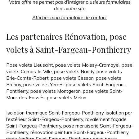
Votre offre ne permet pas d’intégrer plusieurs formulaires
dans votre site
Afficher mon formulaire de contact
Les partenaires Rénovation, pose
volets à Saint-Fargeau-Ponthierry
Pose volets Lieusaint
,
pose volets Moissy-Cramayel
,
pose
volets Combs-la-Ville
,
pose volets Nandy
,
pose volets
Brie-Comte-Robert
,
pose volets Cesson
,
pose volets
Brunoy
,
pose volets Yerres
,
pose volets Saint-Fargeau-
Ponthierry
,
pose volets Montgeron
,
pose volets Saint-
Maur-des-Fossés
,
pose volets Melun
Isolation thermique Saint-Fargeau-Ponthierry
,
isolation par
l’extérieur Saint-Fargeau-Ponthierry
,
ravalement façade
Saint-Fargeau-Ponthierry
,
pose menuiserie Saint-Fargeau-
Ponthierry
,
rénovation peinture Saint-Fargeau-Ponthierry
,
pose fenêtre Saint-Fargeau-Ponthierry
,
pose porte