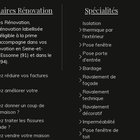
naires Rénovation
Spécialités
es Rénovation,
Isolation
énovation labellisée
thermique par
ligible à la prime
l'extérieur
 accompagne dans vos
Pose fenêtre
ovation en Seine-et-
Pose porte
 Essonne (91) et dans le
d'entrée
94).
Bardage
z réduire vos factures
Ravalement de
façade
z améliorer votre
Ravalement
technique
ez donner un coup de
Ravalement
 maison ?
décoratif
 traiter les fissures
Imperméabilité
ade ?
Pose fenêtre de
ez vendre votre maison
toit