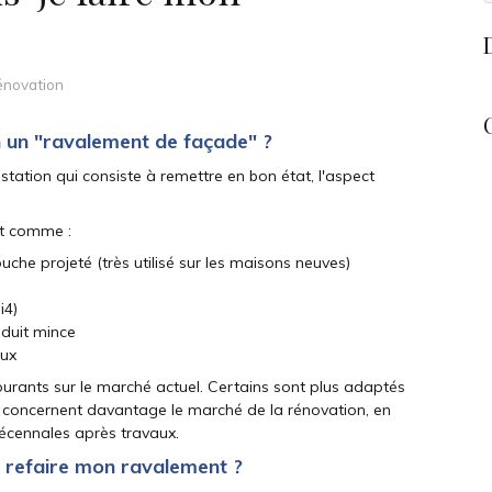
énovation
n un "ravalement de façade" ?
tation qui consiste à remettre en bon état, l'aspect
nt comme :
he projeté (très utilisé sur les maisons neuves)
i4)
nduit mince
aux
courants sur le marché actuel. Certains sont plus adaptés
 concernent davantage le marché de la rénovation, en
écennales après travaux.
à refaire mon ravalement ?