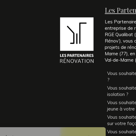
Les Parte
Les Partenair
entreprise de r
RGE Qualibat (é
Rénov’), vous
projets de rén
Marne (77), en
Val-de-Marne (
Vous souhaite
?
Vous souhaite
isolation ?
Vous souhait
jeune à votre
Vous souhaitez
sur votre faç
Vous souhait